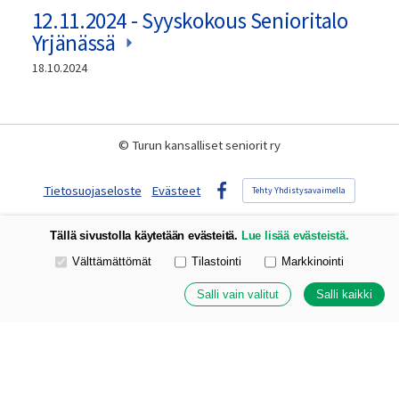
12.11.2024 - Syyskokous Senioritalo
Yrjänässä
18.10.2024
©
Turun kansalliset seniorit ry
Tietosuojaseloste
Evästeet
Tehty Yhdistysavaimella
Facebook
Tällä sivustolla käytetään evästeitä.
Lue lisää evästeistä.
Valitse käytettävät evästeet
Välttämättömät
Tilastointi
Markkinointi
Salli vain valitut
Salli kaikki