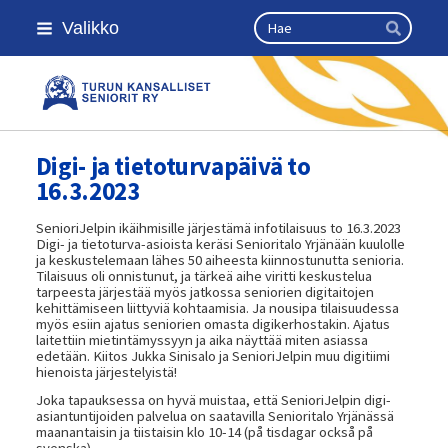
Siirry
Haku
Valikko
sivun
Hae
sisältöön
Turun kansalliset seniorit ry
Digi- ja tietoturvapäivä to
16.3.2023
SenioriJelpin ikäihmisille järjestämä infotilaisuus to 16.3.2023
Digi- ja tietoturva-asioista keräsi Senioritalo Yrjänään kuulolle
ja keskustelemaan lähes 50 aiheesta kiinnostunutta senioria.
Tilaisuus oli onnistunut, ja tärkeä aihe viritti keskustelua
tarpeesta järjestää myös jatkossa seniorien digitaitojen
kehittämiseen liittyviä kohtaamisia. Ja nousipa tilaisuudessa
myös esiin ajatus seniorien omasta digikerhostakin. Ajatus
laitettiin mietintämyssyyn ja aika näyttää miten asiassa
edetään. Kiitos Jukka Sinisalo ja SenioriJelpin muu digitiimi
hienoista järjestelyistä!
Joka tapauksessa on hyvä muistaa, että SenioriJelpin digi-
asiantuntijoiden palvelua on saatavilla Senioritalo Yrjänässä
maanantaisin ja tiistaisin klo 10-14 (på tisdagar också på
svenska).