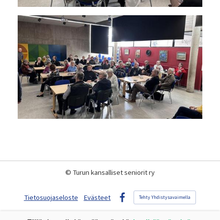
©
Turun kansalliset seniorit ry
Tietosuojaseloste
Evästeet
Tehty Yhdistysavaimella
Facebook