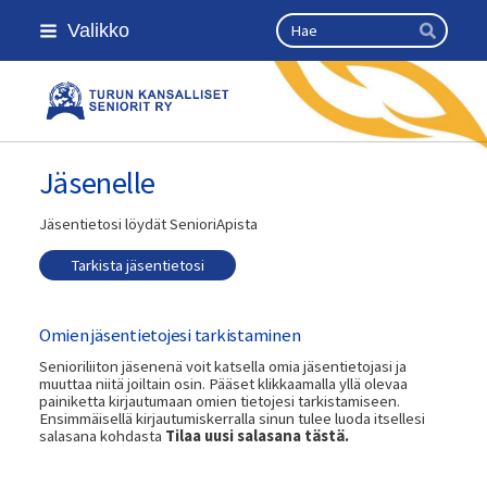
Siirry
Haku
Valikko
sivun
Hae
sisältöön
Turun kansalliset seniorit ry
Jäsenelle
Jäsentietosi löydät SenioriApista
Tarkista jäsentietosi
Omien jäsentietojesi tarkistaminen
Senioriliiton jäsenenä voit katsella omia jäsentietojasi ja
muuttaa niitä joiltain osin. Pääset klikkaamalla yllä olevaa
painiketta kirjautumaan omien tietojesi tarkistamiseen.
Ensimmäisellä kirjautumiskerralla sinun tulee luoda itsellesi
salasana kohdasta
Tilaa uusi salasana tästä.