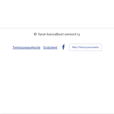
©
Turun kansalliset seniorit ry
Tietosuojaseloste
Evästeet
Tehty Yhdistysavaimella
Facebook