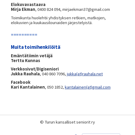
Elokuvavastaava
Mirja Ekman
, 0400 824 094, mirjaekman37@gmail.com
Toimikunta huolehtii yhdistyksen retkien, matkojen,
elokuvien ja kuukausilounaiden järjestelyistä.
==========
Muita toimihenkilöitä
Emäntätiimin vetäjä
Terttu Kunnas
Verkkosivut/Digiseniori
Jukka Rauhala
, 040 860 7096,
jukka
(at)
rauhala.net
Facebook
Kari Kantalainen
, 050 1852,
kantalainen(at)gmail.com
©
Turun kansalliset seniorit ry