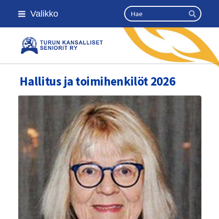
Siirry
Haku
Valikko
sivun
Hae
sisältöön
Turun kansalliset seniorit ry
Hallitus ja toimihenkilöt 2026