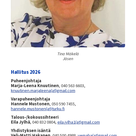
Tina Mäkelä
Jäsen
Hallitus 2026
Puheenjohtaja
Marja-Leena Knuutinen
, 040 563 6603,
knuutinen.marjaleena(at)gmail.com
Varapuheenjohtaja
Hannele Mustonen
, 050 590 7455,
hannele.mustonen(at)turku.fi
Talous-/kokoussihteeri
Eila Jylhä
, 040 832 0804,
eila.jylha1(at)gmail.com
Yhdistyksen isäntä
Veli-Matti Hakanen
, 040 500 4988,
vemaha(at)gmail.com