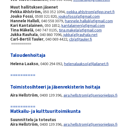
Muut hallituksen jäsenet
Pekka Ahlström,
050 352 1094,
pekka.ahlstrom
(at)
pp.inet.fi
Jouko Fossi
, 0500 321 820,
joukofossi(at)gmail.com
Hannele Halluli
, 040 558 3079,
hannele.halluli(at)gmail.com
Kari Kantalainen
, 050 1852,
kantalainen(at)gmail.com
Tina Mäkelä
, 040 747 0135,
tina.makela(at)gmail.com
Jukka Rauhala
, 040 860 7096,
jukka(at)rauhala.net
Carl-Bertil Tauler
, 040 069 4422‬,
cb(at)tauler.fi
==========
Taloudenhoitaja
Helena Laakso
, 0400 294 092,
helenalaakso(at)lailanet.fi
==========
Toimistosihteeri ja jäsenrekisterin hoitaja
Aira Hellström
, 0400 139 396,
aira.hellstrom
(at)
seniorijelppi.fi
==========
Matkailu- ja kulttuuritoimikunta
Suunnittelu ja toteutus
Aira Hellström
, 0400 139 396,
aira.hellstrom
(at)
seniorijelppi.fi