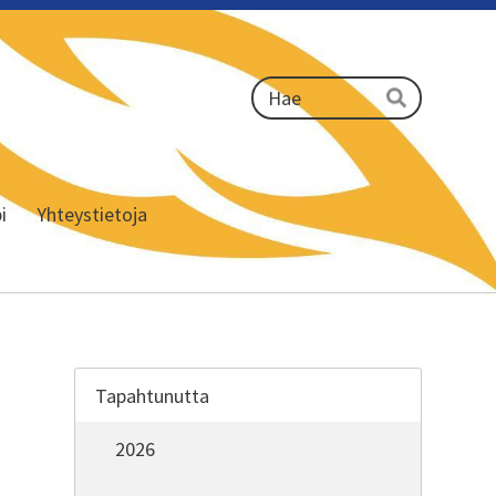
Haku
Hae
i
Yhteystietoja
Tapahtunutta
2026