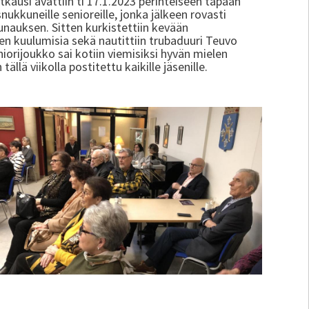
tkausi avattiin ti 17.1.2023 perinteiseen tapaan
kkuneille senioreille, jonka jälkeen rovasti
nauksen. Sitten kurkistettiin kevään
en kuulumisia sekä nautittiin trubaduuri Teuvo
iorijoukko sai kotiin viemisiksi hyvän mielen
ällä viikolla postitettu kaikille jäsenille.