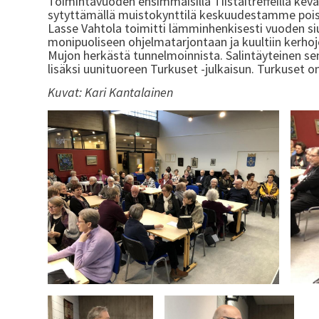
Toimintavuoden ensimmäisillä Tiistaitreffeillä kevä
sytyttämällä muistokynttilä keskuudestamme poisnu
Lasse Vahtola toimitti lämminhenkisesti vuoden siu
monipuoliseen ohjelmatarjontaan ja kuultiin kerhoj
Mujon herkästä tunnelmoinnista. Salintäyteinen sen
lisäksi uunituoreen Turkuset -julkaisun. Turkuset on t
Kuvat: Kari Kantalainen