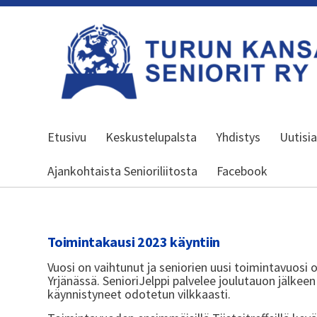
Siirry
sivun
sisältöön
Turun kansalliset seniorit ry
Etusivu
Keskustelupalsta
Yhdistys
Uutisi
Ajankohtaista Senioriliitosta
Facebook
Toimintakausi 2023 käyntiin
Vuosi on vaihtunut ja seniorien uusi toimintavuosi o
Yrjänässä. SenioriJelppi palvelee joulutauon jälke
käynnistyneet odotetun vilkkaasti.