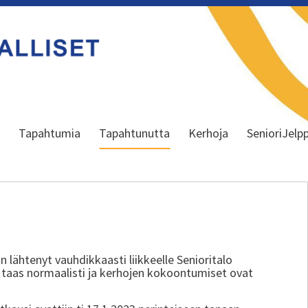
a
Tapahtumia
Tapahtunutta
Kerhoja
SenioriJelpp
n lähtenyt vauhdikkaasti liikkeelle Senioritalo
en taas normaalisti ja kerhojen kokoontumiset ovat