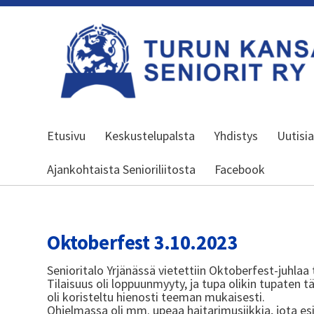
Siirry
sivun
sisältöön
Turun kansalliset seniorit ry
Etusivu
Keskustelupalsta
Yhdistys
Uutisi
Ajankohtaista Senioriliitosta
Facebook
Oktoberfest 3.10.2023
Senioritalo Yrjänässä vietettiin Oktoberfest-juhlaa 
Tilaisuus oli loppuunmyyty, ja tupa olikin tupaten tä
oli koristeltu hienosti teeman mukaisesti.
Ohjelmassa oli mm. upeaa haitarimusiikkia, jota esit