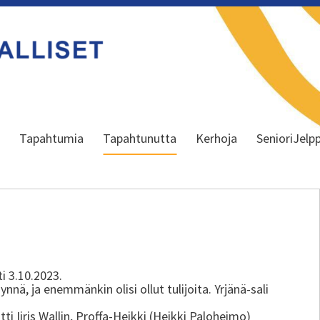
a
Tapahtumia
Tapahtunutta
Kerhoja
SenioriJelpp
ti 3.10.2023.
ynnä, ja enemmänkin olisi ollut tulijoita. Yrjänä-sali
ti Iiris Wallin, Proffa-Heikki (Heikki Paloheimo)