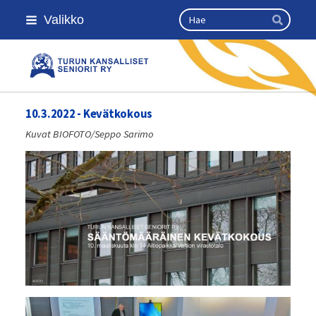
Siirry
Haku
Valikko
sivun
Hae
sisältöön
Turun kansalliset seniorit ry
10.3.2022 - Kevätkokous
Kuvat BIOFOTO/Seppo Sarimo