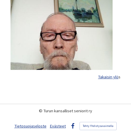
Takaisin ylö
s
©
Turun kansalliset seniorit ry
Tietosuojaseloste
Evästeet
Tehty Yhdistysavaimella