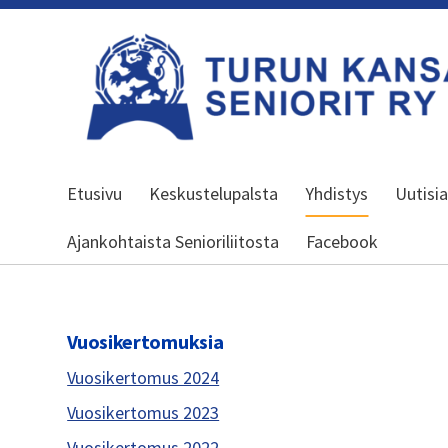
Siirry
sivun
sisältöön
Turun kansalliset seniorit ry
Etusivu
Keskustelupalsta
Yhdistys
Uutisi
Ajankohtaista Senioriliitosta
Facebook
Vuosikertomuksia
Vuosikertomus 2024
Vuosikertomus 2023
Vuosikertomus 2022