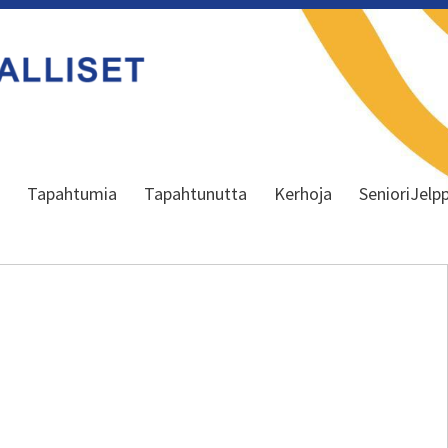
a
Tapahtumia
Tapahtunutta
Kerhoja
SenioriJelpp