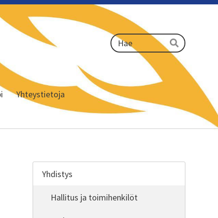
Haku
Hae
i
Yhteystietoja
Yhdistys
Hallitus ja toimihenkilöt