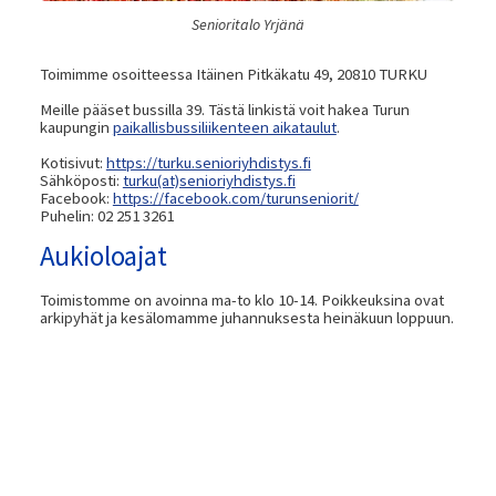
Senioritalo Yrjänä
Toimimme osoitteessa Itäinen Pitkäkatu 49, 20810 TURKU
Meille pääset bussilla 39. Tästä linkistä voit hakea Turun
kaupungin
paikallisbussiliikenteen aikataulut
.
Kotisivut:
https://turku.senioriyhdistys.fi
Sähköposti:
turku(at)senioriyhdistys.fi
Facebook:
https://facebook.com/turunseniorit/
Puhelin: 02 251 3261
Aukioloajat
Toimistomme on avoinna ma-to klo 10-14. Poikkeuksina ovat
arkipyhät ja kesälomamme juhannuksesta heinäkuun loppuun.