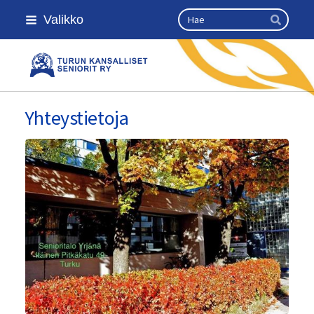
Siirry
Haku
Valikko
sivun
Hae
sisältöön
Turun kansalliset seniorit ry
Yhteystietoja