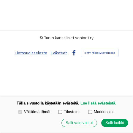
©
Turun kansalliset seniorit ry
Tietosuojaseloste
Evästeet
Tehty Yhdistysavaimella
Facebook
Tällä sivustolla käytetään evästeitä.
Lue lisää evästeistä.
Valitse käytettävät evästeet
Välttämättömät
Tilastointi
Markkinointi
Salli vain valitut
Salli kaikki