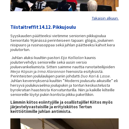
Takaisin alkuun.
Tiistaitreffit 14.12. Pikkujoulu
Syyskauden päätteeksi vietimme seniorien pikkujoulua
Senioritalo Yrjänässä perinteiseen tapaan: glögiä, jouluinen
riisipuuro ja rusinasoppaa sekä juhlan päätteeksi kahvit kera
joulutortun.
Juhlan aluksi kuultiin pastori
Eija Kallialan
kaunis
joulutervehdys senioreille sekä uusin versio
jouluevankeliumista. Sitten saimme nauttia runotaiteilijoiden
Merja Köpsin
ja
Irma Alarannan
hienoista esityksistä.
Perinteisten joululaulujen pariin johdatti
Duo Kari & Lasse
.
Juhlan kevennyksenä kuultiin ”Moderni joulusatu aikuisille” eli
hersyvä joulukuvaelma joulupukin ja tontun keskustelusta
byrokratian haasteista Korvatunturilla. Niin ja kaikille kilteille
senioreille löytyi pukin kontista pikku pakettikin.
Lämmin kiitos esiintyjille ja osallistujille! Kiitos myös
järjestelyvastuisille ja erityiskiitos Tertun
keittiötiimille juhlan antimista.