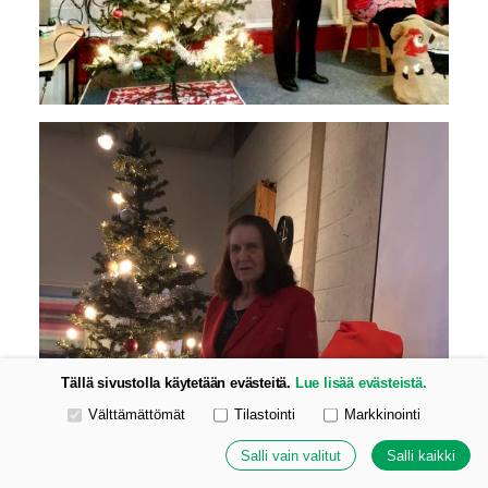
Tällä sivustolla käytetään evästeitä.
Lue lisää evästeistä.
Valitse käytettävät evästeet
Välttämättömät
Tilastointi
Markkinointi
Salli vain valitut
Salli kaikki