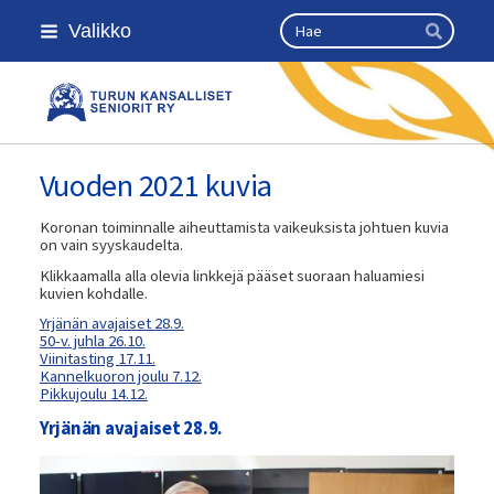
Siirry
Haku
Valikko
sivun
Hae
sisältöön
Turun kansalliset seniorit ry
Vuoden 2021 kuvia
Koronan toiminnalle aiheuttamista vaikeuksista johtuen kuvia
on vain syyskaudelta.
Klikkaamalla alla olevia linkkejä pääset suoraan haluamiesi
kuvien kohdalle.
Yrjänän avajaiset 28.9.
50-v. juhla 26.10.
Viinitasting 17.11.
Kannelkuoron joulu 7.12.
Pikkujoulu 14.12.
Yrjänän avajaiset 28.9.