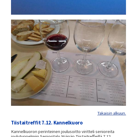
Takaisin alkuun.
Tiistaitreffit 7.12. Kannelkuoro
Kannelkuoron perinteinen joulusoitto viritteli senioreita
joulutunnelmiin Senioritalo Yrjänän Tiistaitreffeillä 7.12.