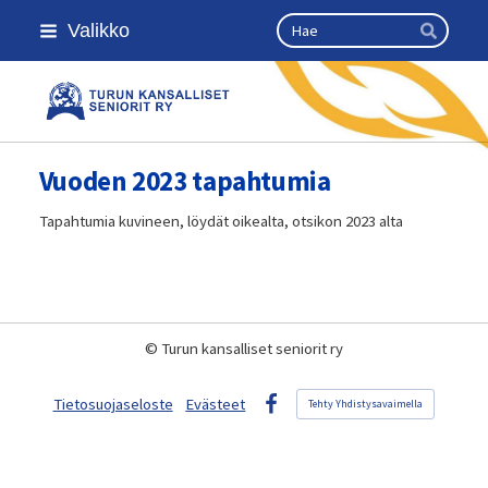
Siirry
Haku
Valikko
sivun
Hae
sisältöön
Turun kansalliset seniorit ry
Vuoden 2023 tapahtumia
Tapahtumia kuvineen, löydät oikealta, otsikon 2023 alta
©
Turun kansalliset seniorit ry
Tietosuojaseloste
Evästeet
Tehty Yhdistysavaimella
Facebook