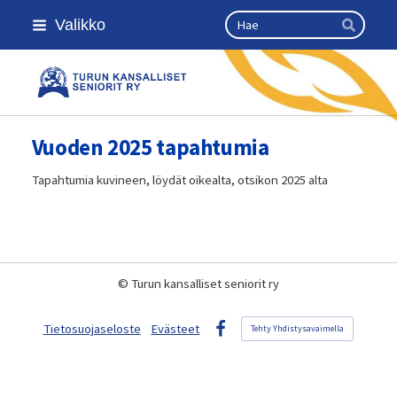
Siirry
Haku
Valikko
sivun
Hae
sisältöön
Turun kansalliset seniorit ry
Vuoden 2025 tapahtumia
Tapahtumia kuvineen, löydät oikealta, otsikon 2025 alta
©
Turun kansalliset seniorit ry
Tietosuojaseloste
Evästeet
Tehty Yhdistysavaimella
Facebook