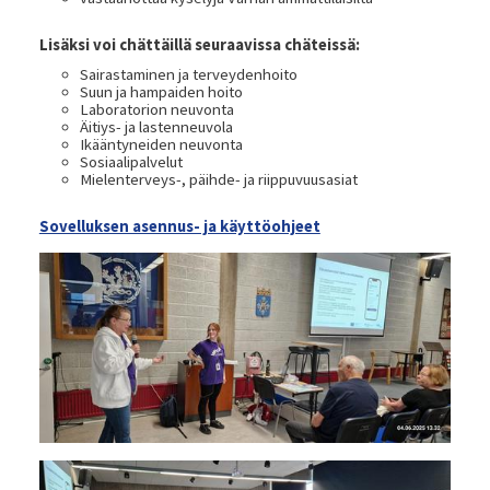
Lisäksi voi chättäillä seuraavissa chäteissä:
Sairastaminen ja terveydenhoito
Suun ja hampaiden hoito
Laboratorion neuvonta
Äitiys-​ ja lastenneuvola
Ikääntyneiden neuvonta
Sosiaalipalvelut
Mielenterveys-​, päihde-​ ja riippuvuusasiat
Sovelluksen asennus- ja käyttöohjeet