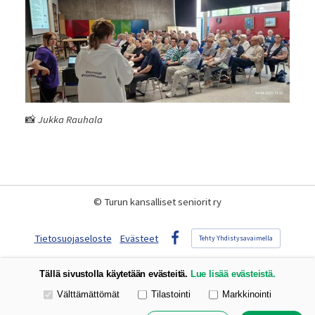
📸
Jukka Rauhala
©
Turun kansalliset seniorit ry
Tietosuojaseloste
Evästeet
Tehty Yhdistysavaimella
Facebook
Tällä sivustolla käytetään evästeitä.
Lue lisää evästeistä.
Valitse käytettävät evästeet
Välttämättömät
Tilastointi
Markkinointi