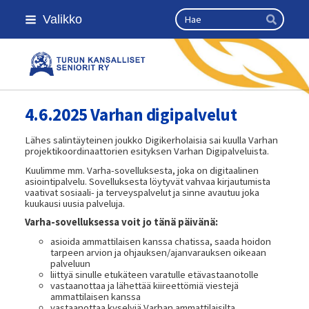
Siirry
Haku
Valikko
sivun
Hae
sisältöön
Turun kansalliset seniorit ry
4.6.2025 Varhan digipalvelut
Lähes salintäyteinen joukko Digikerholaisia sai kuulla Varhan
projektikoordinaattorien esityksen Varhan Digipalveluista.
Kuulimme mm. Varha-sovelluksesta, joka on digitaalinen
asiointipalvelu. Sovelluksesta löytyvät vahvaa kirjautumista
vaativat sosiaali- ja terveyspalvelut ja sinne avautuu joka
kuukausi uusia palveluja.
Varha-sovelluksessa voit jo tänä päivänä:
asioida ammattilaisen kanssa chatissa, saada hoidon
tarpeen arvion ja ohjauksen/ajanvarauksen oikeaan
palveluun
liittyä sinulle etukäteen varatulle etävastaanotolle
vastaanottaa ja lähettää kiireettömiä viestejä
ammattilaisen kanssa
vastaanottaa kyselyjä Varhan ammattilaisilta