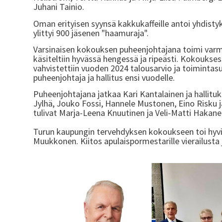
Juhani Tainio.
Oman erityisen syynsä kakkukaffeille antoi yhdisty
ylittyi 900 jäsenen "haamuraja".
Varsinaisen kokouksen puheenjohtajana toimi varma
käsiteltiin hyvässä hengessä ja ripeästi. Kokoukse
vahvistettiin vuoden 2024 talousarvio ja toimintasu
puheenjohtaja ja hallitus ensi vuodelle.
Puheenjohtajana jatkaa Kari Kantalainen ja hallitu
Jylhä, Jouko Fossi, Hannele Mustonen, Eino Risku ja
tulivat Marja-Leena Knuutinen ja Veli-Matti Hakane
Turun kaupungin tervehdyksen kokoukseen toi hyvi
Muukkonen. Kiitos apulaispormestarille vierailusta 