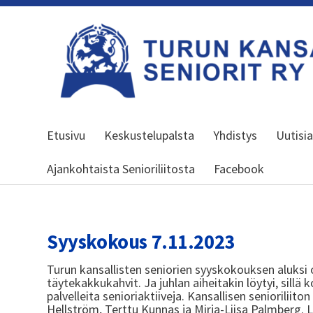
Siirry
sivun
sisältöön
Turun kansalliset seniorit ry
Etusivu
Keskustelupalsta
Yhdistys
Uutisi
Ajankohtaista Senioriliitosta
Facebook
Syyskokous 7.11.2023
Turun kansallisten seniorien syyskokouksen aluksi os
täytekakkukahvit. Ja juhlan aiheitakin löytyi, sillä
palvelleita senioriaktiiveja. Kansallisen senioriliit
Hellström, Terttu Kunnas ja Mirja-Liisa Palmberg. L