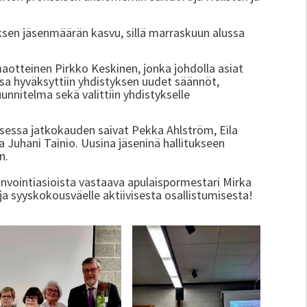
ksen jäsenmäärän kasvu, sillä marraskuun alussa
otteinen Pirkko Keskinen, jonka johdolla asiat
ssa hyväksyttiin yhdistyksen uudet säännöt,
unnitelma sekä valittiin yhdistykselle
ksessa jatkokauden saivat Pekka Ahlström, Eila
 Juhani Tainio. Uusina jäseninä hallitukseen
n.
nvointiasioista vastaava apulaispormestari Mirka
ja syyskokousväelle aktiivisesta osallistumisesta!