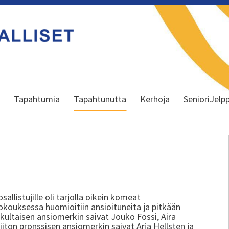
a
Tapahtumia
Tapahtunutta
Kerhoja
SenioriJelpp
allistujille oli tarjolla oikein komeat
 kokouksessa huomioitiin ansioituneita ja pitkään
on kultaisen ansiomerkin saivat Jouko Fossi, Aira
iiton pronssisen ansiomerkin saivat Arja Hellsten ja