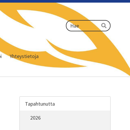
Haku
Hae
i
Yhteystietoja
Tapahtunutta
2026