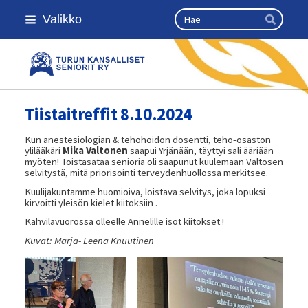
Siirry
Haku
Valikko
sivun
Hae
sisältöön
Turun kansalliset seniorit ry
Tiistaitreffit 8.10.2024
Kun anestesiologian & tehohoidon dosentti, teho-osaston
ylilääkäri
Mika Valtonen
saapui Yrjänään, täyttyi sali ääriään
myöten! Toistasataa senioria oli saapunut kuulemaan Valtosen
selvitystä, mitä priorisointi terveydenhuollossa merkitsee.
Kuulijakuntamme huomioiva, loistava selvitys, joka lopuksi
kirvoitti yleisön kielet kiitoksiin .
Kahvilavuorossa olleelle Annelille isot kiitokset !
Kuvat: Marja- Leena Knuutinen