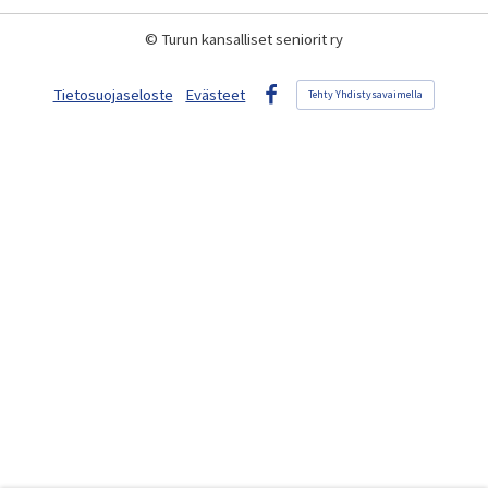
©
Turun kansalliset seniorit ry
Tietosuojaseloste
Evästeet
Tehty Yhdistysavaimella
Facebook