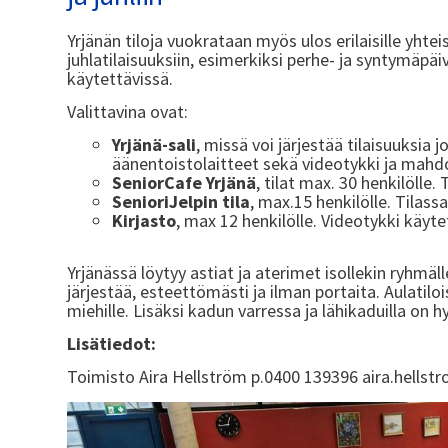
Yrjänän tiloja vuokrataan myös ulos erilaisille yhteis
juhlatilaisuuksiin, esimerkiksi perhe- ja syntymäpäi
käytettävissä.
Valittavina ovat:
Yrjänä-sali
, missä voi järjestää tilaisuuksia j
äänentoistolaitteet sekä videotykki ja mahd
SeniorCafe Yrjänä
, tilat max. 30 henkilölle.
SenioriJelpin tila
, max.15 henkilölle. Tilass
Kirjasto
, max 12 henkilölle. Videotykki käyte
Yrjänässä löytyy astiat ja aterimet isollekin ryhmäll
järjestää, esteettömästi ja ilman portaita. Aulatilois
miehille. Lisäksi kadun varressa ja lähikaduilla on h
Lisätiedot:
Toimisto Aira Hellström p.0400 139396 aira.hellstr