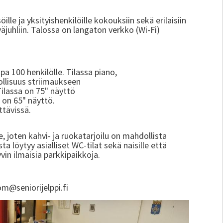
öille ja yksityishenkilöille kokouksiin sekä erilaisiin
väjuhliin. Talossa on langaton verkko (Wi-Fi)
opa 100 henkilölle. Tilassa piano,
ollisuus striimaukseen
 Tilassa on 75" näyttö
a on 65" näyttö.
ttävissä.
e, joten kahvi- ja ruokatarjoilu on mahdollista
ta löytyy asialliset WC-tilat sekä naisille että
yvin ilmaisia parkkipaikkoja.
om@seniorijelppi.fi