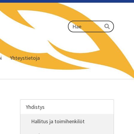
Haku
Hae
i
Yhteystietoja
Yhdistys
Hallitus ja toimihenkilöt