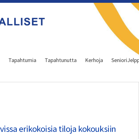
a
Tapahtumia
Tapahtunutta
Kerhoja
SenioriJelpp
vissa erikokoisia tiloja kokouksiin