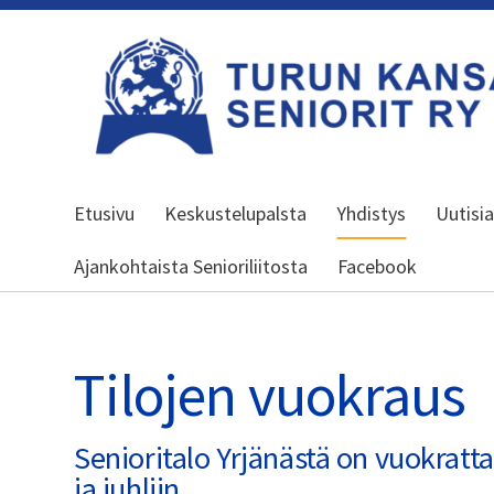
Siirry
sivun
sisältöön
Turun kansalliset seniorit ry
Etusivu
Keskustelupalsta
Yhdistys
Uutisi
Ajankohtaista Senioriliitosta
Facebook
Tilojen vuokraus
Senioritalo Yrjänästä on vuokratta
ja juhliin