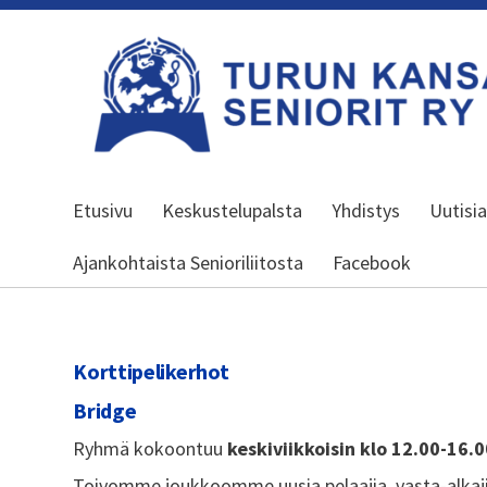
Siirry
sivun
sisältöön
Turun kansalliset seniorit ry
Etusivu
Keskustelupalsta
Yhdistys
Uutisi
Ajankohtaista Senioriliitosta
Facebook
Korttipelikerhot
Bridge
Ryhmä kokoontuu
keskiviikkoisin klo 12.00-16.
Toivomme joukkoomme uusia pelaajia, vasta-alkaj