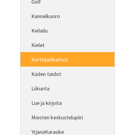
Golf
Kannelkuoro
Keilailu
Kielet
Korttipelikerhot
Käden taidot
Liikunta
Lue ja kirjoita
Miesten keskustelupiiri
YrjänäKaraoke