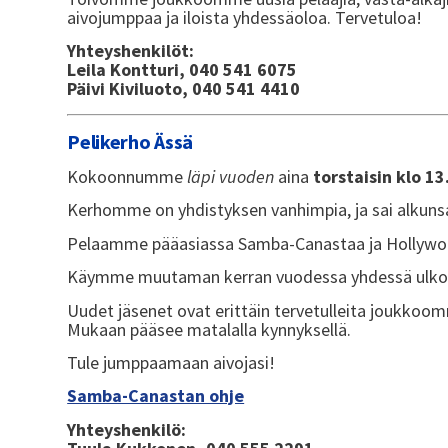
aivojumppaa ja iloista yhdessäoloa. Tervetuloa!
Yhteyshenkilöt:
Leila Kontturi, 040 541 6075
Päivi Kiviluoto, 040 541 4410
Pelikerho Ässä
Kokoonnumme
läpi vuoden
aina
torstaisin klo 13
Kerhomme on yhdistyksen vanhimpia, ja sai alkunsa 
Pelaamme pääasiassa Samba-Canastaa ja Hollywoodi
Käymme muutaman kerran vuodessa yhdessä ulkon
Uudet jäsenet ovat erittäin tervetulleita joukkoo
Mukaan pääsee matalalla kynnyksellä.
Tule jumppaamaan aivojasi!
Samba-Canastan ohje
Yhteyshenkilö: