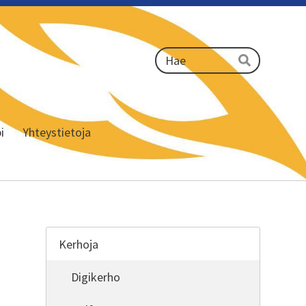
Haku
Hae
i
Yhteystietoja
Kerhoja
Digikerho