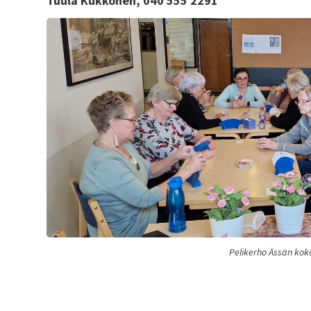
Tuula Kukkonen, 040 555 2291
Pelikerho Ässän kok