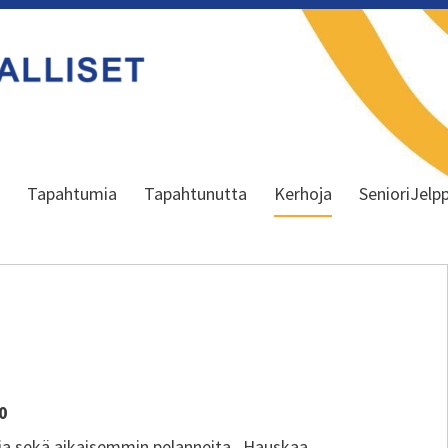
a
Tapahtumia
Tapahtunutta
Kerhoja
SenioriJelpp
00
ia sekä aikaisemmin pelanneita. Hauskaa