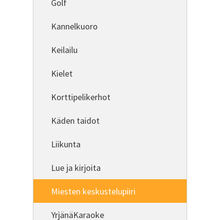
Golf
Kannelkuoro
Keilailu
Kielet
Korttipelikerhot
Käden taidot
Liikunta
Lue ja kirjoita
Miesten keskustelupiiri
YrjänäKaraoke