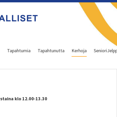
a
Tapahtumia
Tapahtunutta
Kerhoja
SenioriJelpp
taina klo 12.00-13.30