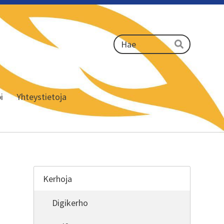
Haku
Hae
i
Yhteystietoja
Kerhoja
Digikerho