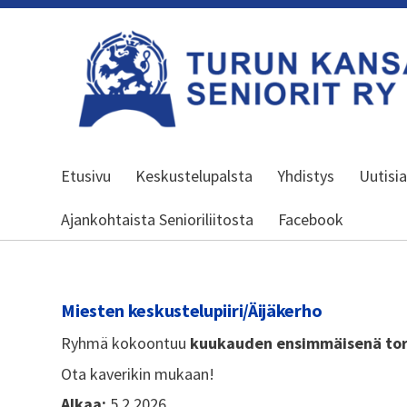
Siirry
sivun
sisältöön
Turun kansalliset seniorit ry
Etusivu
Keskustelupalsta
Yhdistys
Uutisi
Ajankohtaista Senioriliitosta
Facebook
Miesten keskustelupiiri/Äijäkerho
Ryhmä kokoontuu
kuukauden ensimmäisenä tors
Ota kaverikin mukaan!
Alkaa:
5.2.2026