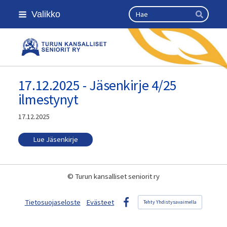
Siirry
Haku
Valikko
sivun
Hae
sisältöön
Turun kansalliset seniorit ry
17.12.2025 - Jäsenkirje 4/25
ilmestynyt
17.12.2025
Lue Jäsenkirje
©
Turun kansalliset seniorit ry
Tietosuojaseloste
Evästeet
Tehty Yhdistysavaimella
Facebook