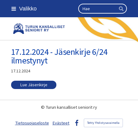
Siirry
Haku
Valikko
sivun
Hae
sisältöön
Turun kansalliset seniorit ry
17.12.2024 - Jäsenkirje 6/24
ilmestynyt
17.12.2024
Lue Jäsenkirje
©
Turun kansalliset seniorit ry
Tietosuojaseloste
Evästeet
Tehty Yhdistysavaimella
Facebook